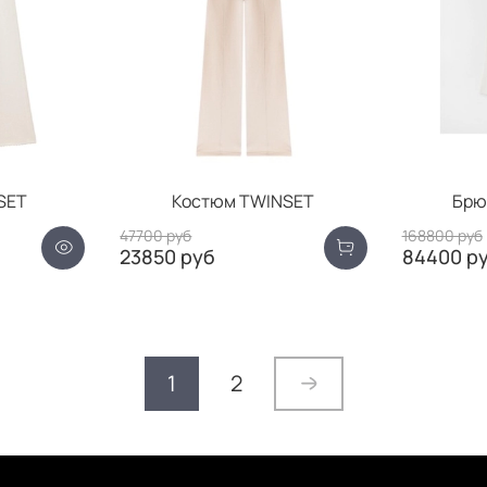
SET
Костюм TWINSET
Брю
47700 руб
168800 руб
23850 руб
84400 р
1
2