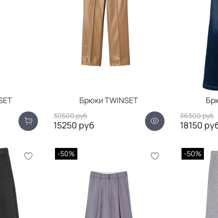
SET
Брюки TWINSET
Бр
30500 руб
36300 руб
15250 руб
18150 ру
-50%
-50%