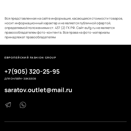
Вся представленная на сайте информация, касающаяся стоимости товаров,
носит информационный характер и не является публичной офертой,
определяемой положениями ст. 437 (2) ГК РФ. Сайт eufg.ru не является
правоообладателем фото-контента. Все права на фото-материалы
принадлежат правообладателям
ЕВРОПЕЙСКИЙ FASHION GROUP
+7(905) 320-25-95
для онлайн-заказов
saratov.outlet@mail.ru