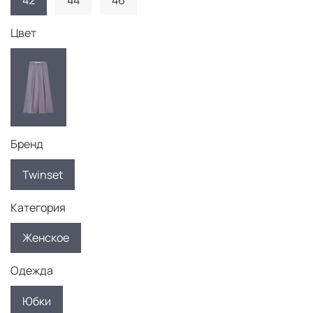
42
44
46
Цвет
Бренд
Twinset
Категория
Женское
Одежда
Юбки