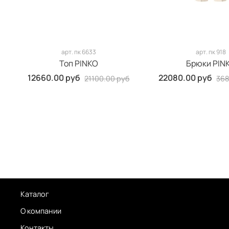
арт.
пк 6633
арт.
пк 918
Топ PINKO
Брюки PIN
12660.00 руб
22080.00 руб
21100.00 руб
368
Каталог
О компании
Контакты