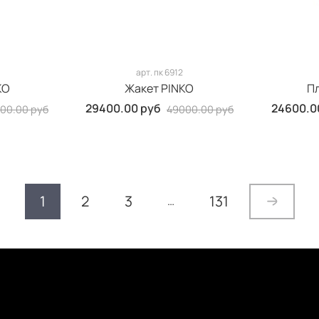
арт.
пк 6912
KO
Жакет PINKO
П
29400.00 руб
24600.0
00.00 руб
49000.00 руб
1
2
3
131
…