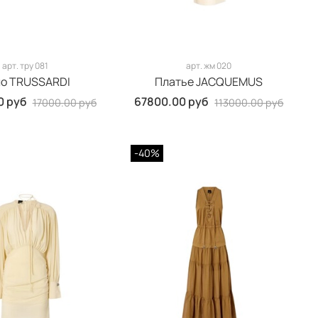
арт.
тру 081
арт.
жм 020
о TRUSSARDI
Платье JACQUEMUS
0 руб
67800.00 руб
17000.00 руб
113000.00 руб
-40%