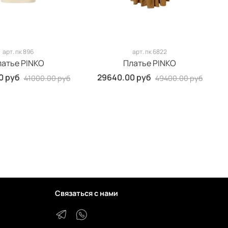
арт.
пк 896
арт.
пк 6822
латье PINKO
Платье PINKO
0 руб
29640.00 руб
41000.00 руб
49400.00 руб
Связаться с нами