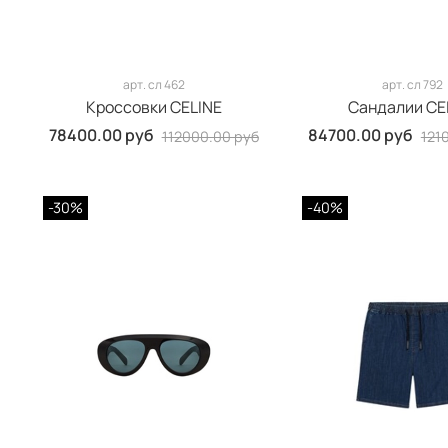
арт.
сл 462
арт.
сл 792
Кроссовки CELINE
Сандалии CE
78400.00 руб
84700.00 руб
112000.00 руб
121
-30%
-40%