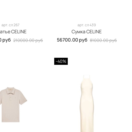
арт.
сл 267
арт.
сл 439
атье CELINE
Сумка CELINE
0 руб
56700.00 руб
210000.00 руб
81000.00 руб
-40%