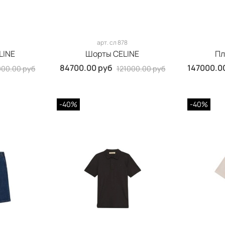
арт.
сл 878
LINE
Шорты CELINE
Пл
84700.00 руб
147000.0
000.00 руб
121000.00 руб
-40%
-40%