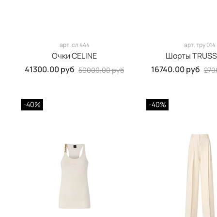
арт.
сл 444
арт.
тру 014
Очки CELINE
Шорты TRUSS
41300.00 руб
16740.00 руб
59000.00 руб
279
-40%
-40%