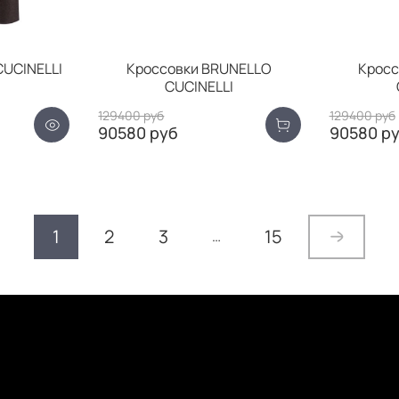
UCINELLI
Кроссовки BRUNELLO
Кросс
CUCINELLI
129400 руб
129400 руб
90580 руб
90580 р
1
2
3
15
…