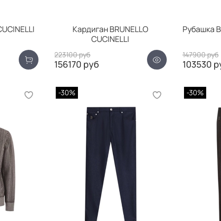
UCINELLI
Кардиган BRUNELLO
Рубашка 
CUCINELLI
223100 руб
147900 руб
156170 руб
103530 р
-30%
-30%