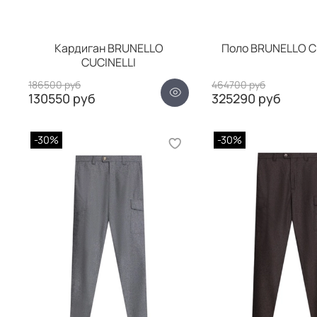
Кардиган BRUNELLO
Поло BRUNELLO C
CUCINELLI
186500 руб
464700 руб
130550 руб
325290 руб
-30%
-30%