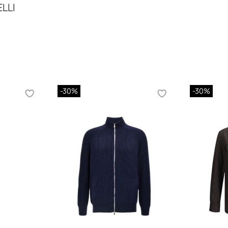
LLI
-30%
-30%