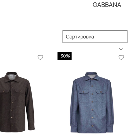
GABBANA
-30%