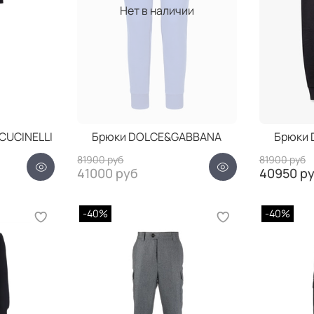
Нет в наличии
CUCINELLI
Брюки DOLCE&GABBANA
Брюки
81900 руб
81900 руб
41000 руб
40950 р
-40%
-40%