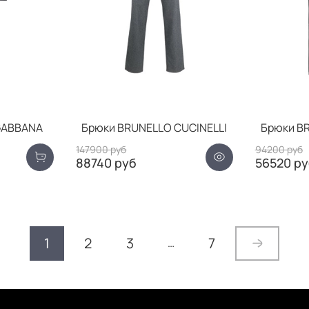
GABBANA
Брюки BRUNELLO CUCINELLI
Брюки BR
147900 руб
94200 руб
88740 руб
56520 ру
1
2
3
7
…