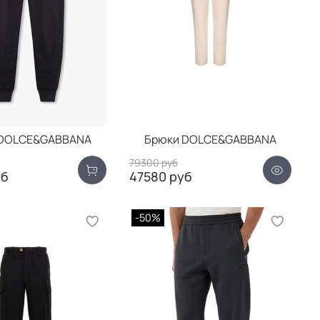
 DOLCE&GABBANA
Брюки DOLCE&GABBANA
79300 руб
уб
47580 руб
-50%