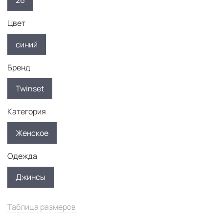
26
Цвет
синий
Бренд
Twinset
Категория
Женское
Одежда
Джинсы
Таблица размеров