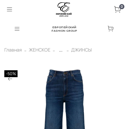
0
ЕВРОПЕЙСКИЙ
FASHION GROUP
Главная
ЖЕНСКОЕ
...
ДЖИНСЫ
-50%