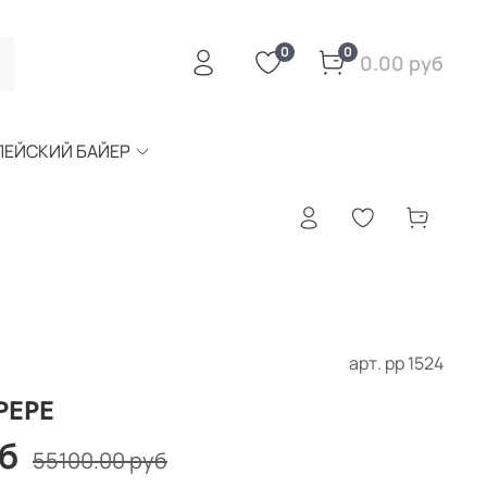
0
0
0.00 руб
ПЕЙСКИЙ БАЙЕР
арт.
рр 1524
PEPE
б
55100.00 руб