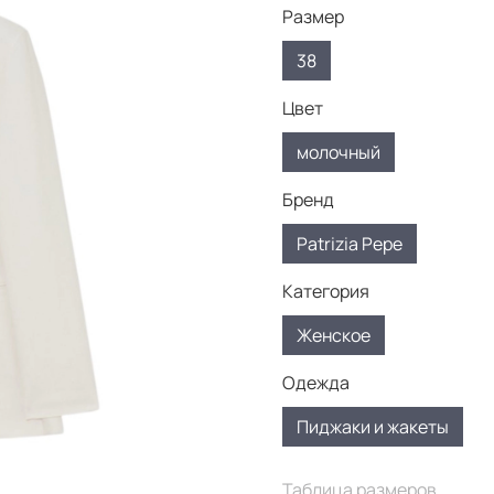
Размер
38
Цвет
молочный
Бренд
Patrizia Pepe
Категория
Женское
Одежда
Пиджаки и жакеты
Таблица размеров