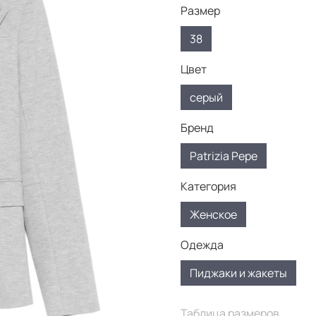
Размер
38
Цвет
серый
Бренд
Patrizia Pepe
Категория
Женское
Одежда
Пиджаки и жакеты
Таблица размеров