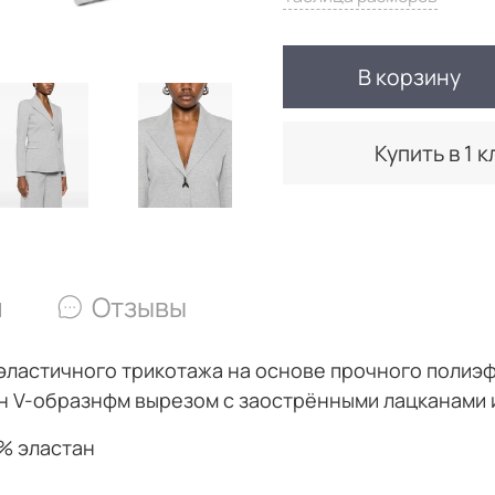
В корзину
Купить в 1 к
и
Отзывы
эластичного трикотажа на основе прочного полиэфи
ен V-образнфм вырезом с заострёнными лацканами 
6% эластан