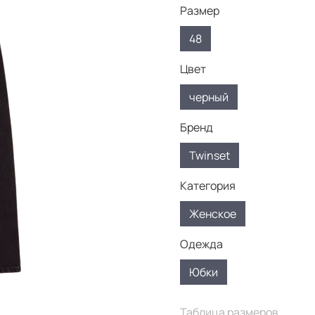
Размер
48
Цвет
черный
Бренд
Twinset
Категория
Женское
Одежда
Юбки
Таблица размеров