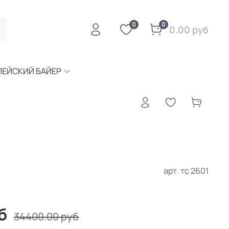
0
0
0.00 руб
ПЕЙСКИЙ БАЙЕР
арт.
тс 2601
б
34400.00 руб