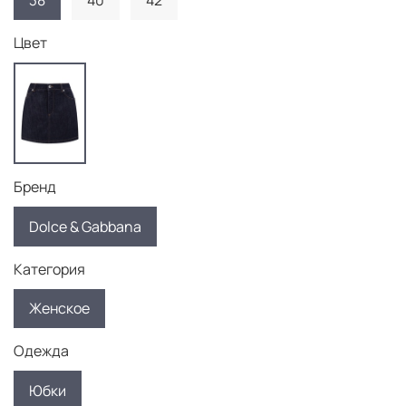
38
40
42
Цвет
Бренд
Dolce & Gabbana
Категория
Женское
Одежда
Юбки