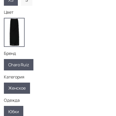
XS
S
Цвет
Бренд
Charo Ruiz
Категория
Женское
Одежда
Юбки