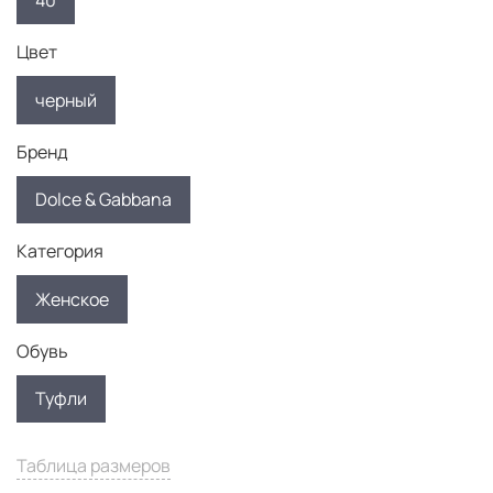
40
Цвет
черный
Бренд
Dolce & Gabbana
Категория
Женское
Обувь
Туфли
Таблица размеров