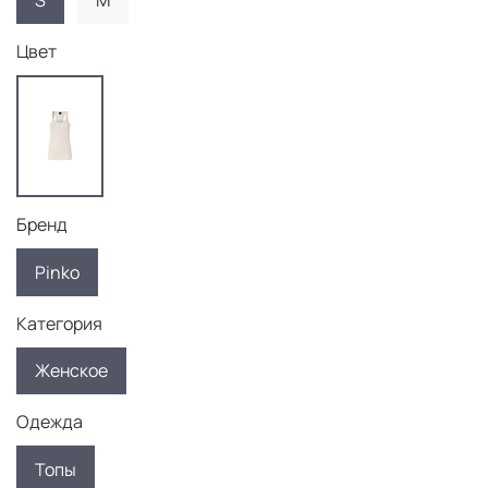
S
M
Цвет
Бренд
Pinko
Категория
Женское
Одежда
Топы