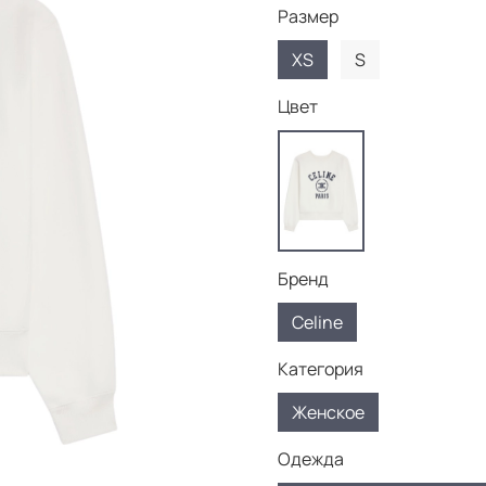
Размер
XS
S
Цвет
Бренд
Celine
Категория
Женское
Одежда