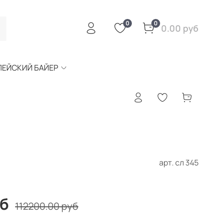
0
0
0.00 руб
ПЕЙСКИЙ БАЙЕР
арт.
сл 345
уб
112200.00 руб