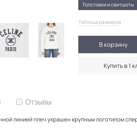
Толстовки и свитшоты
Таблица размеров
В корзину
Купить в 1 к
и
Отзывы
енной линией плеч
украшен крупным логотипом спер