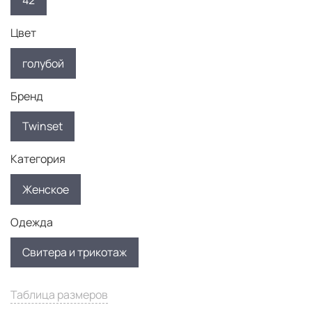
42
Цвет
голубой
Бренд
Twinset
Категория
Женское
Одежда
Свитера и трикотаж
Таблица размеров