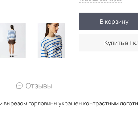
В корзину
Купить в 1 к
и
Отзывы
ым вырезом горловины украшен контрастным логот