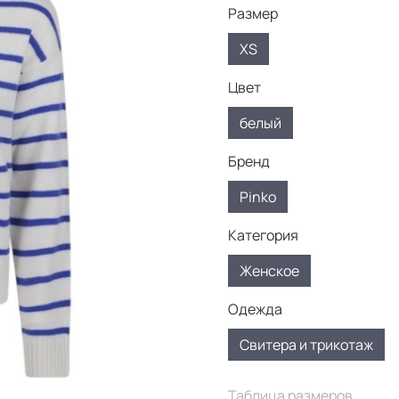
Размер
XS
Цвет
белый
Бренд
Pinko
Категория
Женское
Одежда
Свитера и трикотаж
Таблица размеров