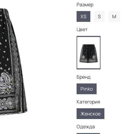
Размер
XS
S
M
Цвет
Бренд
Pinko
Категория
Женское
Одежда