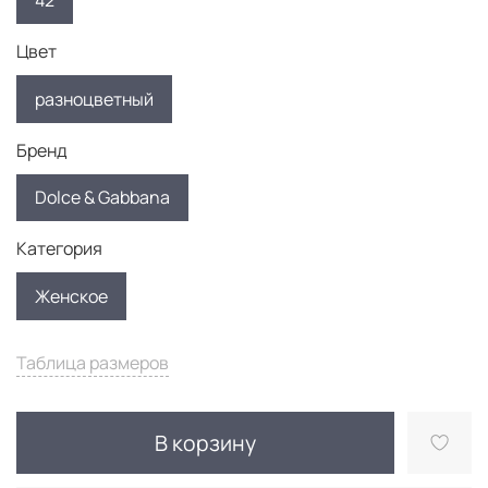
42
Цвет
разноцветный
Бренд
Dolce & Gabbana
Категория
Женское
Таблица размеров
В корзину