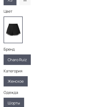
XS
M
Цвет
Бренд
Charo Ruiz
Категория
Женское
Одежда
Шорты