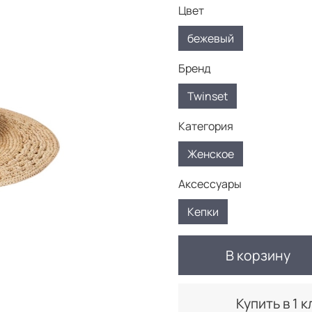
Цвет
бежевый
Бренд
Twinset
Категория
Женское
Аксессуары
Кепки
В корзину
Купить в 1 к