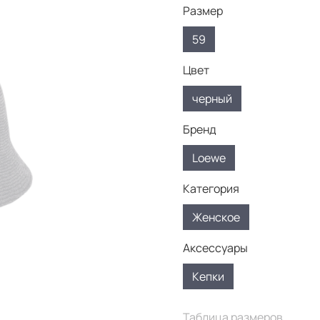
Размер
59
Цвет
черный
Бренд
Loewe
Категория
Женское
Аксессуары
Кепки
Таблица размеров