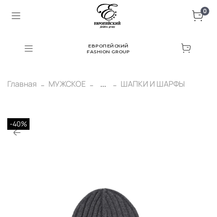
0
ЕВРОПЕЙСКИЙ
FASHION GROUP
Главная
МУЖСКОЕ
...
ШАПКИ И ШАРФЫ
-40%