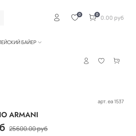
0
0
0.00 руб
ПЕЙСКИЙ БАЙЕР
арт.
еа 1537
IO ARMANI
б
25600.00 руб