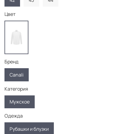
42
43
44
Цвет
Бренд
Canali
Категория
Мужское
Одежда
Рубашки и блузки