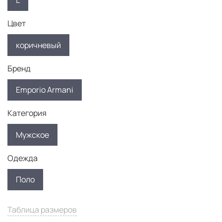
L
Цвет
коричневый
Бренд
Emporio Armani
Категория
Мужское
Одежда
Поло
Таблица размеров