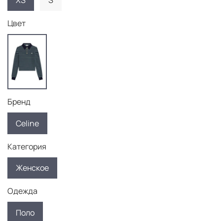
XS
S
Цвет
Бренд
Celine
Категория
Женское
Одежда
Поло