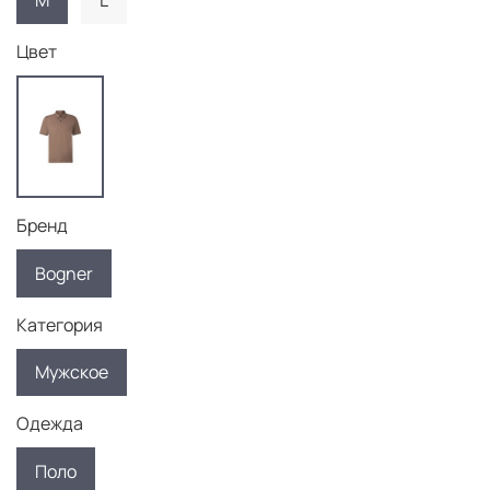
M
L
Цвет
Бренд
Bogner
Категория
Мужское
Одежда
Поло