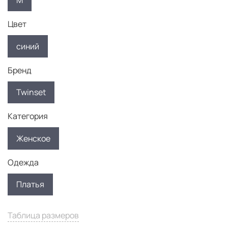
M
Цвет
синий
Бренд
Twinset
Категория
Женское
Одежда
Платья
Таблица размеров