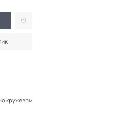
лик
но кружевом.