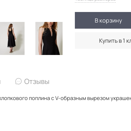
В корзину
Купить в 1 к
и
Отзывы
 хлопкового поплина с V-образным вырезом украше