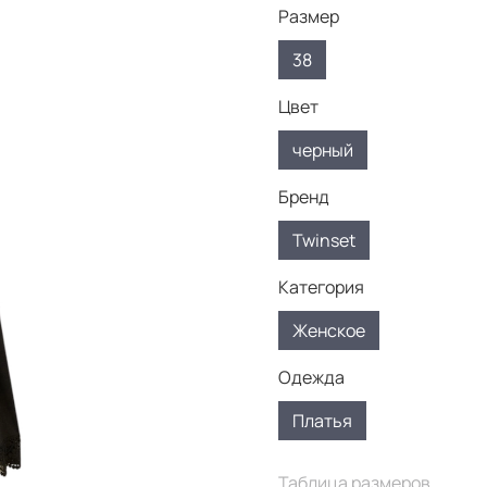
Размер
38
Цвет
черный
Бренд
Twinset
Категория
Женское
Одежда
Платья
Таблица размеров