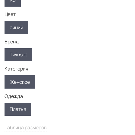
XS
Цвет
синий
Бренд
Twinset
Категория
Женское
Одежда
Платья
Таблица размеров