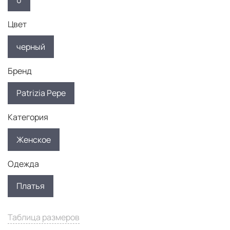
0
Цвет
черный
Бренд
Patrizia Pepe
Категория
Женское
Одежда
Платья
Таблица размеров