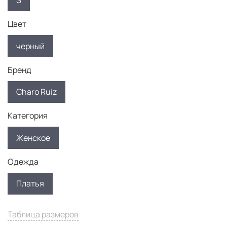
S
Цвет
черный
Бренд
Charo Ruiz
Категория
Женское
Одежда
Платья
Таблица размеров