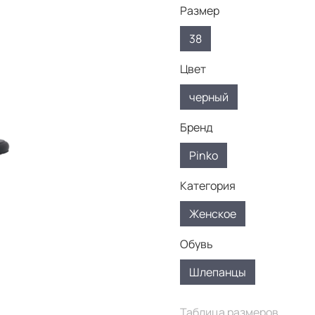
Размер
38
Цвет
черный
Бренд
Pinko
Категория
Женское
Обувь
Шлепанцы
Таблица размеров