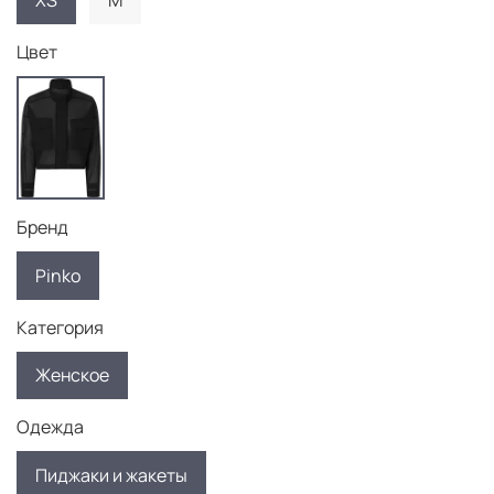
XS
M
Цвет
Бренд
Pinko
Категория
Женское
Одежда
Пиджаки и жакеты