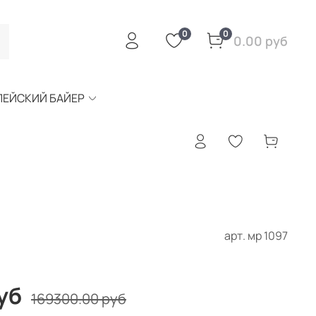
0
0
0.00 руб
ПЕЙСКИЙ БАЙЕР
арт.
мр 1097
уб
169300.00 руб