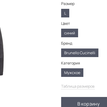
Размер
L
Цвет
синий
Бренд
Brunello Cucinelli
Категория
Мужское
Таблица размеров
В корзину