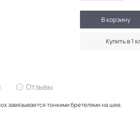
В корзину
Купить в 1 к
и
Отзывы
рох
завязывается тонкими бретелями на шее.