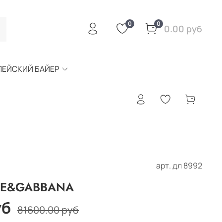
0
0
0.00 руб
ПЕЙСКИЙ БАЙЕР
арт.
дл 8992
LCE&GABBANA
уб
81600.00 руб