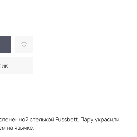
лик
пененной стелькой Fussbett. Пару украсили
м на язычке.