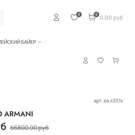
0
0
0.00 руб
ПЕЙСКИЙ БАЙЕР
арт.
еа 4337к
O ARMANI
уб
66800.00 руб