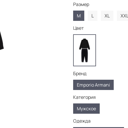
Размер
M
L
XL
XX
Цвет
Бренд
Emporio Armani
Категория
Мужское
Одежда