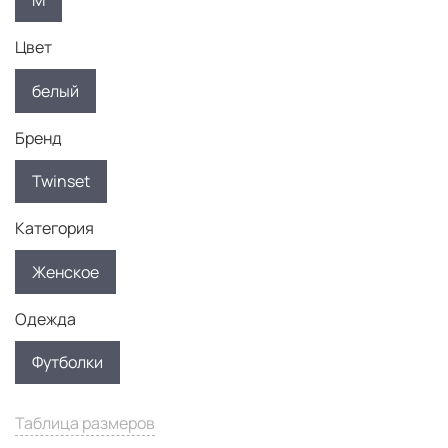
M
Цвет
белый
Бренд
Twinset
Категория
Женское
Одежда
Футболки
Таблица размеров