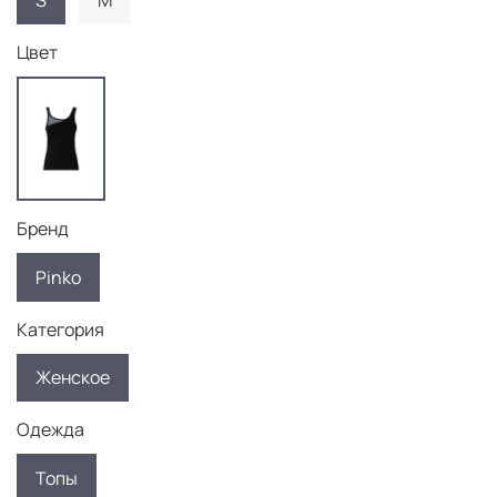
S
M
Цвет
Бренд
Pinko
Категория
Женское
Одежда
Топы