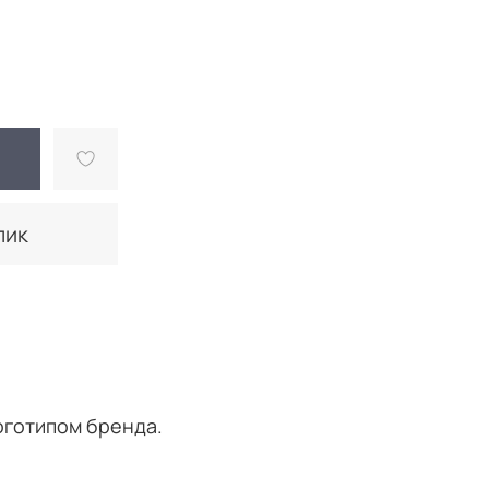
лик
оготипом бренда.