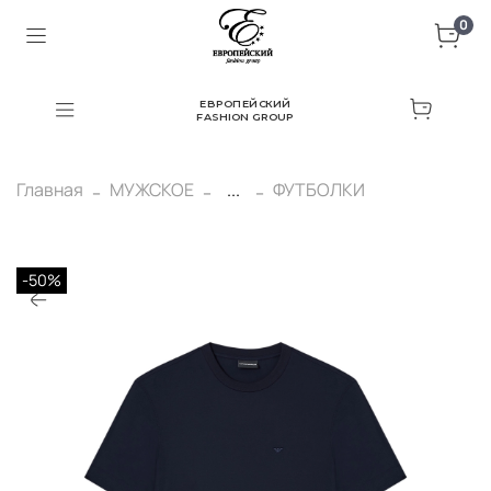
0
ЕВРОПЕЙСКИЙ
FASHION GROUP
Главная
МУЖСКОЕ
...
ФУТБОЛКИ
-50%