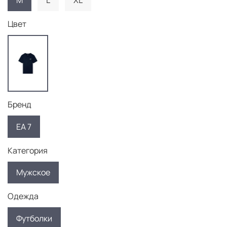
M
L
XL
Цвет
Бренд
EA 7
Категория
Мужское
Одежда
Футболки