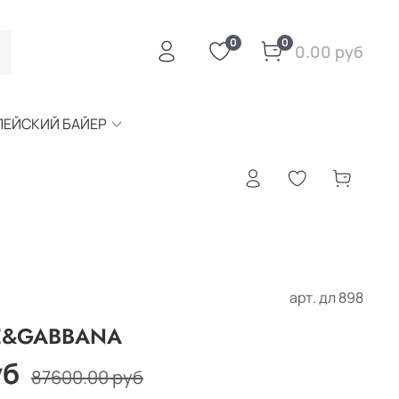
0
0
0.00 руб
ПЕЙСКИЙ БАЙЕР
арт.
дл 898
CE&GABBANA
уб
87600.00 руб