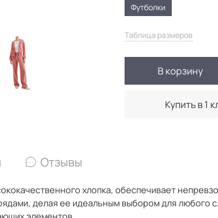
Футболки
Таблица размеров
В корзину
Купить в 1 к
и
Отзывы
сококачественного хлопка, обеспечивает непревз
арядами, делая ее идеальным выбором для любого 
ающих элементов.