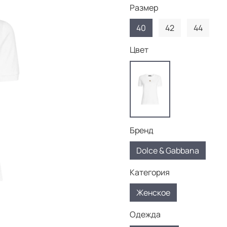
Размер
40
42
44
Цвет
Бренд
Dolce & Gabbana
Категория
Женское
Одежда