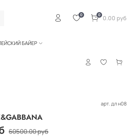
0
0
0.00 руб
ПЕЙСКИЙ БАЙЕР
арт.
дл н08
CE&GABBANA
б
60500.00 руб