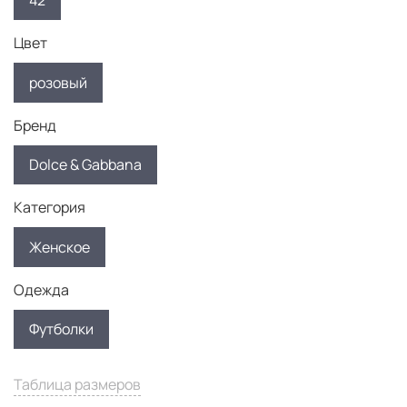
42
Цвет
розовый
Бренд
Dolce & Gabbana
Категория
Женское
Одежда
Футболки
Таблица размеров