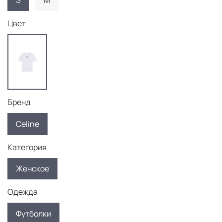
S
M
Цвет
Бренд
Celine
Категория
Женское
Одежда
Футболки