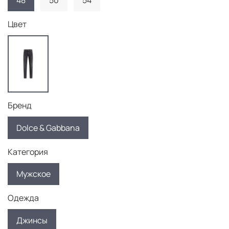
48
50
54
Цвет
Бренд
Dolce & Gabbana
Категория
Мужское
Одежда
Джинсы